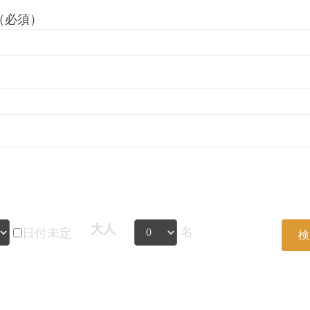
（必須）
）
大人
名
日付未定
検