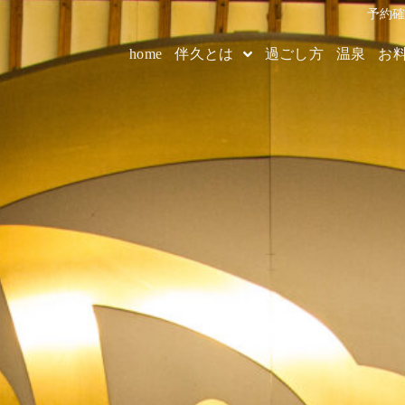
予約
home
伴久とは
過ごし方
温泉
お