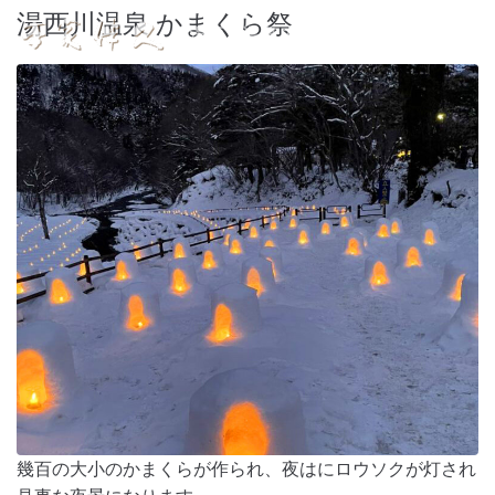
湯西川温泉 かまくら祭
湯西川温泉 本家伴久
幾百の大小のかまくらが作られ、夜はにロウソクが灯され