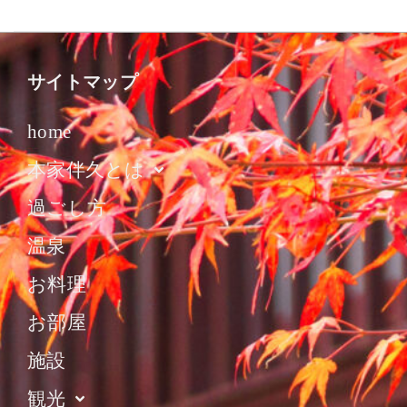
サイトマップ
home
本家伴久とは
過ごし方
温泉
お料理
お部屋
施設
観光