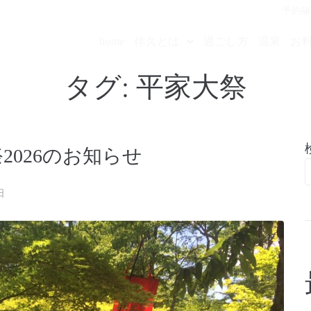
予約
home
伴久とは
過ごし方
温泉
お
タグ:
平家大祭
026のお知らせ
日