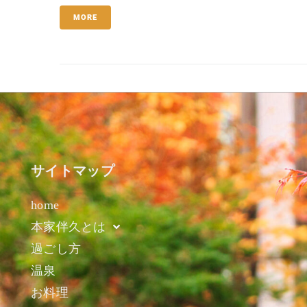
MORE
サイトマップ
home
本家伴久とは
過ごし方
温泉
お料理