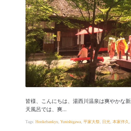
皆様、こんにちは、湯西川温泉は爽やかな新
天風呂では、爽...
Tags:
Honkebankyu
,
Yunishigawa
,
平家大祭
,
日光
,
本家伴久