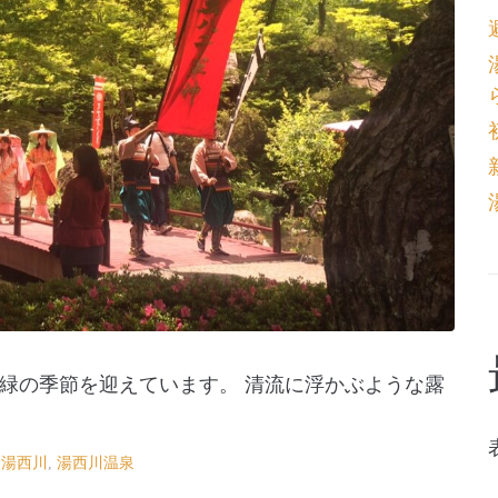
緑の季節を迎えています。 清流に浮かぶような露
,
湯西川
,
湯西川温泉