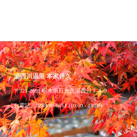
湯西川温泉 本家伴久
〒321-2601 栃木県日光市湯西川７４９
お電話：0288-98-0011 (10:00 - 18:00)